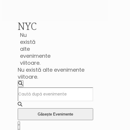
NYC
Nu
există
alte
evenimente
viitoare.
Nu există alte evenimente
viitoare.
Navigare
Caută
Introdu
în
cuvântul
vizualizări
cheie.
Caută
și
Găsește Evenimente
Evenimente
Navigare
căutare
după
Listă