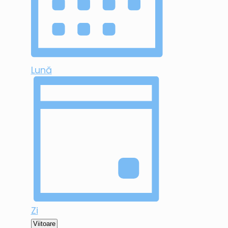
Lună
Zi
Selectează
Viitoare