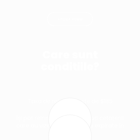
APLICA ACUM
Care sunt
conditiile?
$185
Taxa de reinnoire este de $185
B1/B2
Își pot reînnoi vizele B1/B2 toți cetățenii
care au vize SUA active sau expirate în
ultimele 48 luni.