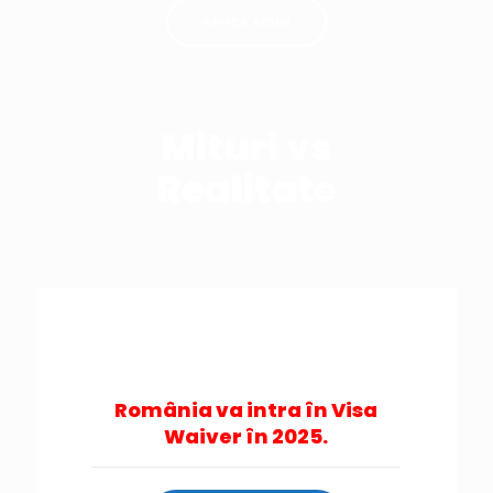
APLICA ACUM
Mituri vs
Realitate
România va intra în Visa
Waiver în 2025.