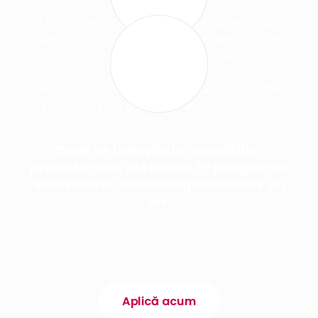
ONLINE
Își pot reînnoi vizele SUA online, fără
interviu, toți românii care locuiesc în țară
și nu au avut probleme cu legea.
România are timp să coboare rata de
refuz sub 3% până pe 30 septembrie
2024.
După ce îndeplinim condițiile,
procedura de alăturare în programul
Visa Waiver durează aproximativ un
an.
Aplică acum